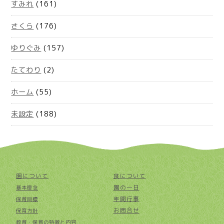
すみれ
(161)
さくら
(176)
ゆりぐみ
(157)
たてわり
(2)
ホーム
(55)
未設定
(188)
園について
食について
園の一日
基本理念
年間行事
保育目標
お問合せ
保育方針
教育・保育の特徴と内容