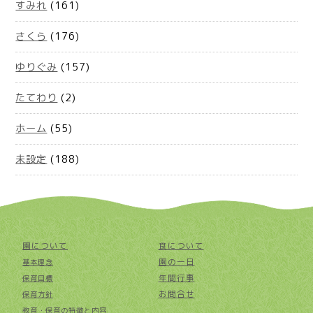
すみれ
(161)
さくら
(176)
ゆりぐみ
(157)
たてわり
(2)
ホーム
(55)
未設定
(188)
園について
食について
園の一日
基本理念
年間行事
保育目標
お問合せ
保育方針
教育・保育の特徴と内容