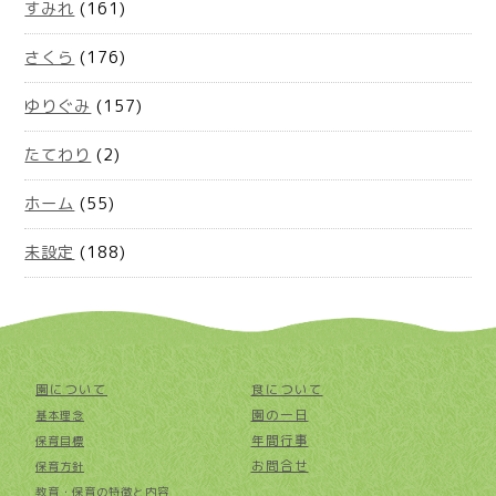
すみれ
(161)
さくら
(176)
ゆりぐみ
(157)
たてわり
(2)
ホーム
(55)
未設定
(188)
園について
食について
園の一日
基本理念
年間行事
保育目標
お問合せ
保育方針
教育・保育の特徴と内容