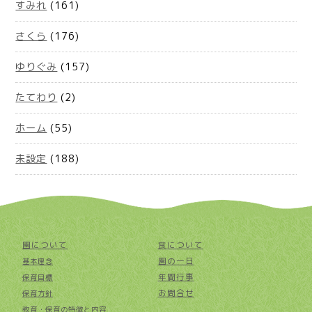
すみれ
(161)
さくら
(176)
ゆりぐみ
(157)
たてわり
(2)
ホーム
(55)
未設定
(188)
園について
食について
園の一日
基本理念
年間行事
保育目標
お問合せ
保育方針
教育・保育の特徴と内容