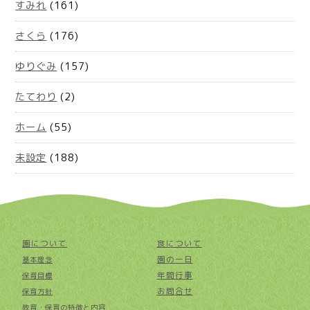
すみれ
(161)
さくら
(176)
ゆりぐみ
(157)
たてわり
(2)
ホーム
(55)
未設定
(188)
園について
食について
園の一日
基本理念
年間行事
保育目標
お問合せ
保育方針
教育・保育の特徴と内容