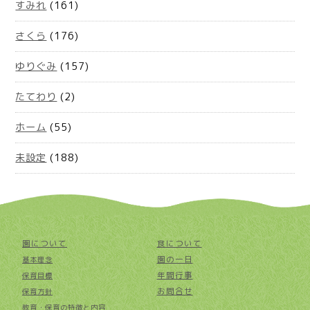
すみれ
(161)
さくら
(176)
ゆりぐみ
(157)
たてわり
(2)
ホーム
(55)
未設定
(188)
園について
食について
園の一日
基本理念
年間行事
保育目標
お問合せ
保育方針
教育・保育の特徴と内容