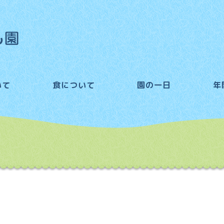
いて
食について
園の一日
年