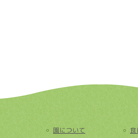
園について
食