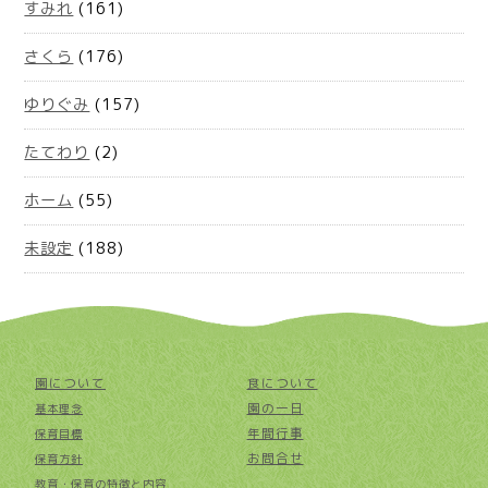
すみれ
(161)
さくら
(176)
ゆりぐみ
(157)
たてわり
(2)
ホーム
(55)
未設定
(188)
園について
食について
園の一日
基本理念
年間行事
保育目標
お問合せ
保育方針
教育・保育の特徴と内容