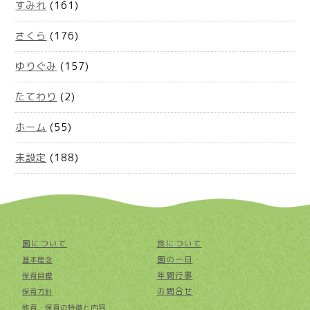
すみれ
(161)
さくら
(176)
ゆりぐみ
(157)
たてわり
(2)
ホーム
(55)
未設定
(188)
園について
食について
園の一日
基本理念
年間行事
保育目標
お問合せ
保育方針
教育・保育の特徴と内容