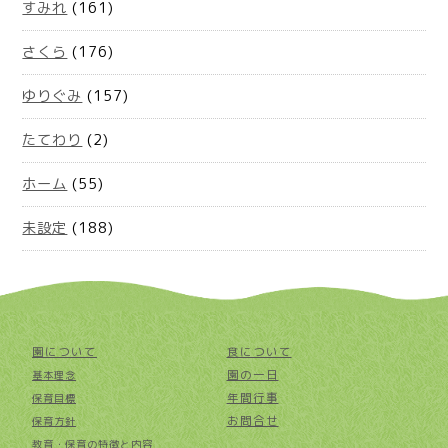
すみれ
(161)
さくら
(176)
ゆりぐみ
(157)
たてわり
(2)
ホーム
(55)
未設定
(188)
園について
食について
園の一日
基本理念
年間行事
保育目標
お問合せ
保育方針
教育・保育の特徴と内容