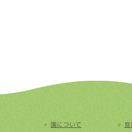
園について
食