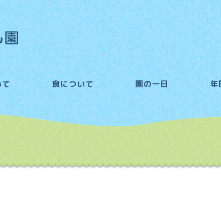
いて
食について
園の一日
年