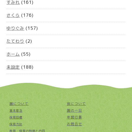
すみれ
(161)
さくら
(176)
ゆりぐみ
(157)
たてわり
(2)
ホーム
(55)
未設定
(188)
園について
食について
園の一日
基本理念
年間行事
保育目標
お問合せ
保育方針
教育・保育の特徴と内容