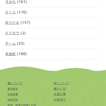
すみれ
(161)
さくら
(176)
ゆりぐみ
(157)
たてわり
(2)
ホーム
(55)
未設定
(188)
園について
食について
園の一日
基本理念
年間行事
保育目標
お問合せ
保育方針
教育・保育の特徴と内容