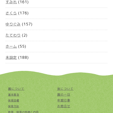
すみれ
(161)
さくら
(176)
ゆりぐみ
(157)
たてわり
(2)
ホーム
(55)
未設定
(188)
園について
食について
園の一日
基本理念
年間行事
保育目標
お問合せ
保育方針
教育・保育の特徴と内容