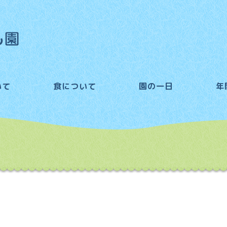
いて
食について
園の一日
年