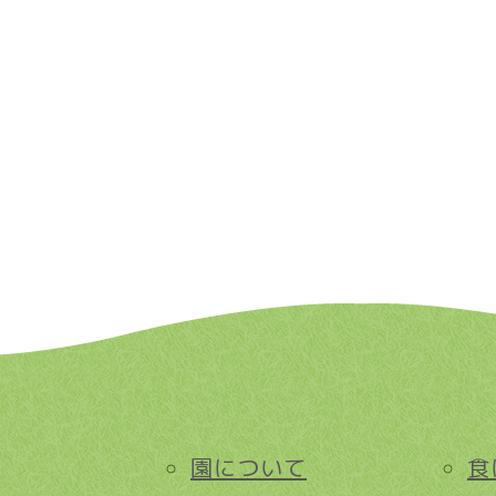
園について
食