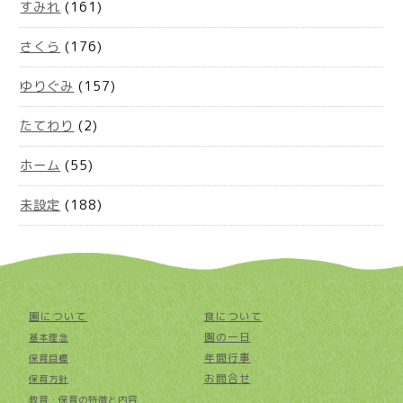
すみれ
(161)
さくら
(176)
ゆりぐみ
(157)
たてわり
(2)
ホーム
(55)
未設定
(188)
園について
食について
園の一日
基本理念
年間行事
保育目標
お問合せ
保育方針
教育・保育の特徴と内容