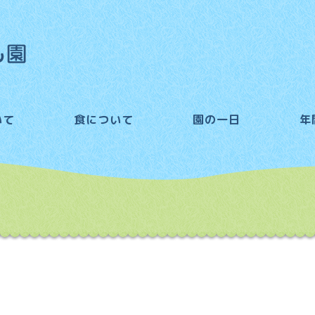
いて
食について
園の一日
年