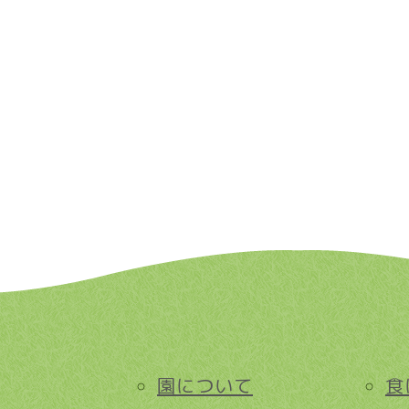
園について
食