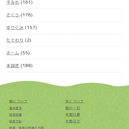
すみれ
(161)
さくら
(176)
ゆりぐみ
(157)
たてわり
(2)
ホーム
(55)
未設定
(188)
園について
食について
園の一日
基本理念
年間行事
保育目標
お問合せ
保育方針
教育・保育の特徴と内容