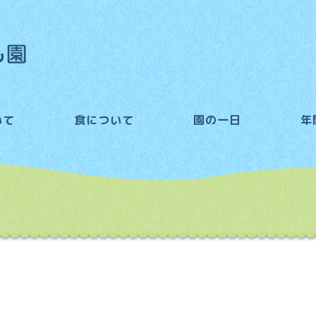
いて
食について
園の一日
年