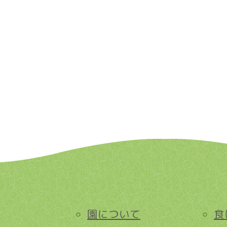
園について
食