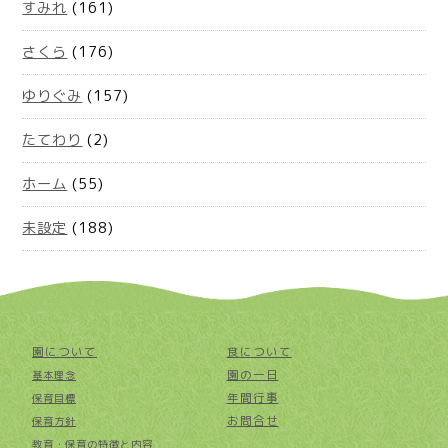
すみれ
(161)
さくら
(176)
ゆりぐみ
(157)
たてわり
(2)
ホーム
(55)
未設定
(188)
園について
食について
園の一日
基本理念
年間行事
保育目標
お問合せ
保育方針
教育・保育の特徴と内容