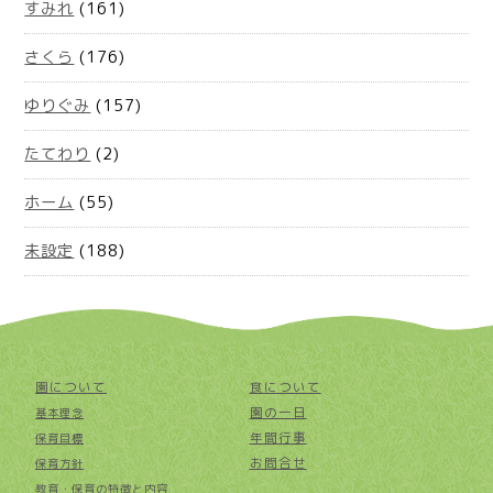
すみれ
(161)
さくら
(176)
ゆりぐみ
(157)
たてわり
(2)
ホーム
(55)
未設定
(188)
園について
食について
園の一日
基本理念
年間行事
保育目標
お問合せ
保育方針
教育・保育の特徴と内容