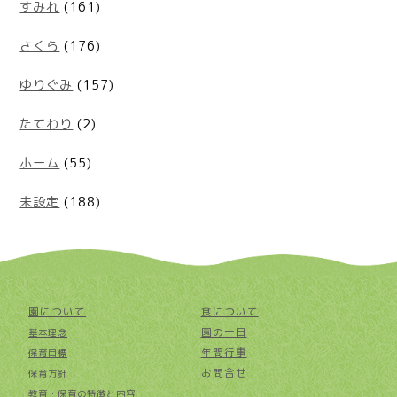
すみれ
(161)
さくら
(176)
ゆりぐみ
(157)
たてわり
(2)
ホーム
(55)
未設定
(188)
園について
食について
園の一日
基本理念
年間行事
保育目標
お問合せ
保育方針
教育・保育の特徴と内容