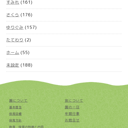
すみれ
(161)
さくら
(176)
ゆりぐみ
(157)
たてわり
(2)
ホーム
(55)
未設定
(188)
園について
食について
園の一日
基本理念
年間行事
保育目標
お問合せ
保育方針
教育・保育の特徴と内容