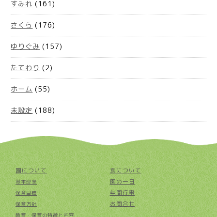
すみれ
(161)
さくら
(176)
ゆりぐみ
(157)
たてわり
(2)
ホーム
(55)
未設定
(188)
園について
食について
園の一日
基本理念
年間行事
保育目標
お問合せ
保育方針
教育・保育の特徴と内容