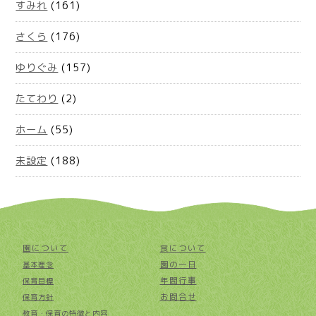
すみれ
(161)
さくら
(176)
ゆりぐみ
(157)
たてわり
(2)
ホーム
(55)
未設定
(188)
園について
食について
園の一日
基本理念
年間行事
保育目標
お問合せ
保育方針
教育・保育の特徴と内容