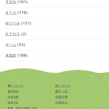
すみれ
(161)
さくら
(176)
ゆりぐみ
(157)
たてわり
(2)
ホーム
(55)
未設定
(188)
園について
食について
園の一日
基本理念
年間行事
保育目標
お問合せ
保育方針
教育・保育の特徴と内容