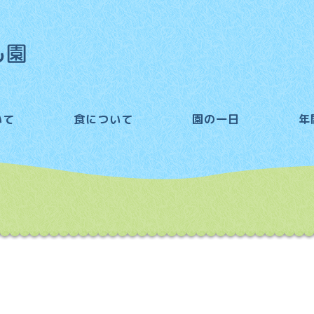
いて
食について
園の一日
年