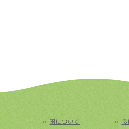
園について
食