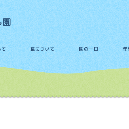
いて
食について
園の一日
年