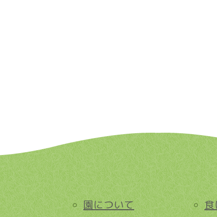
園について
食