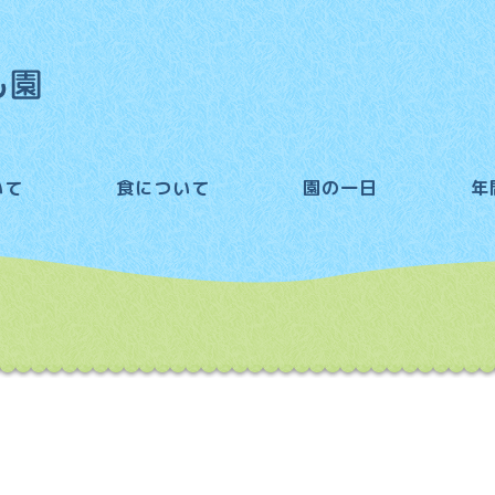
いて
食について
園の一日
年