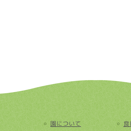
園について
食