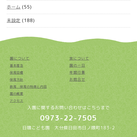
ホーム
(55)
未設定
(188)
園について
食について
園の一日
基本理念
年間行事
保育目標
お問合せ
保育方針
教育・保育の特徴と内容
園の概要
アクセス
入園に関するお問い合わせはこちらまで
0973-22-7505
日隈こども園 大分県日田市日ノ隈町183-2