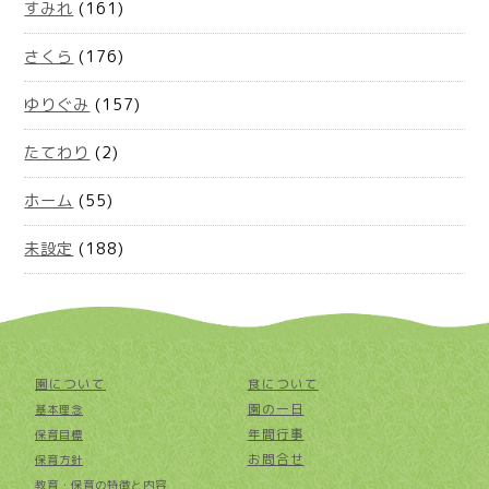
すみれ
(161)
さくら
(176)
ゆりぐみ
(157)
たてわり
(2)
ホーム
(55)
未設定
(188)
園について
食について
園の一日
基本理念
年間行事
保育目標
お問合せ
保育方針
教育・保育の特徴と内容