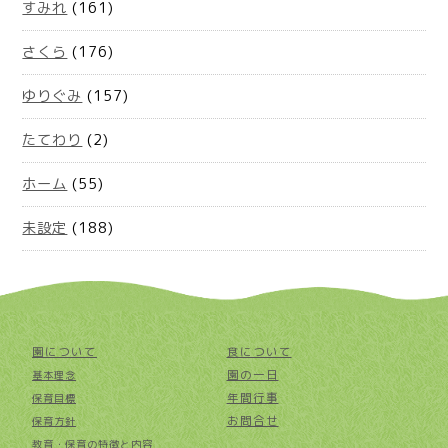
すみれ
(161)
さくら
(176)
ゆりぐみ
(157)
たてわり
(2)
ホーム
(55)
未設定
(188)
園について
食について
園の一日
基本理念
年間行事
保育目標
お問合せ
保育方針
教育・保育の特徴と内容