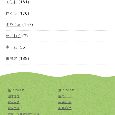
すみれ
(161)
さくら
(176)
ゆりぐみ
(157)
たてわり
(2)
ホーム
(55)
未設定
(188)
園について
食について
園の一日
基本理念
年間行事
保育目標
お問合せ
保育方針
教育・保育の特徴と内容