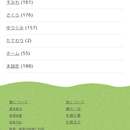
すみれ
(161)
さくら
(176)
ゆりぐみ
(157)
たてわり
(2)
ホーム
(55)
未設定
(188)
園について
食について
園の一日
基本理念
年間行事
保育目標
お問合せ
保育方針
教育・保育の特徴と内容