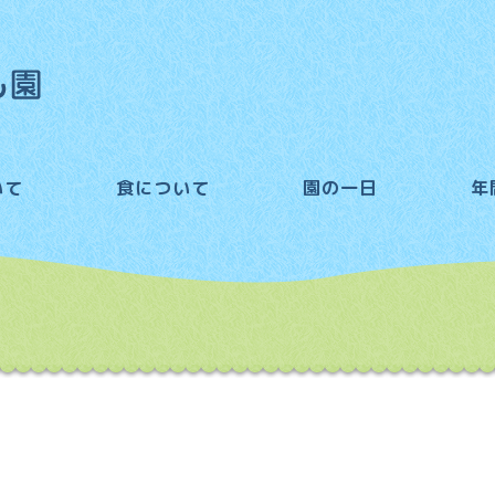
いて
食について
園の一日
年