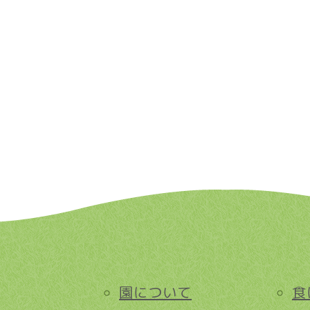
園について
食