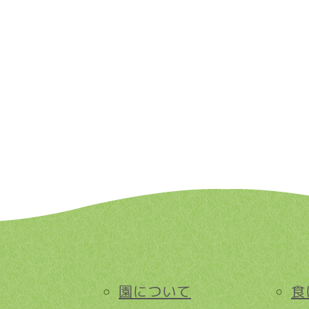
園について
食