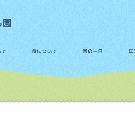
いて
食について
園の一日
年