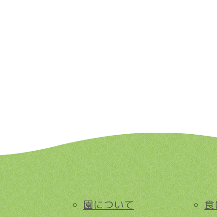
園について
食