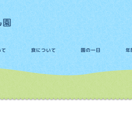
いて
食について
園の一日
年