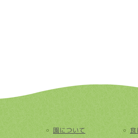
園について
食