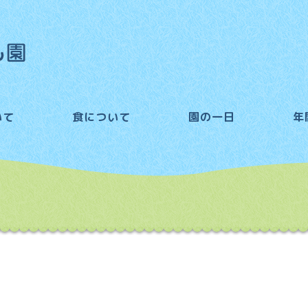
いて
食について
園の一日
年