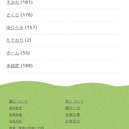
すみれ
(161)
さくら
(176)
ゆりぐみ
(157)
たてわり
(2)
ホーム
(55)
未設定
(188)
園について
食について
園の一日
基本理念
年間行事
保育目標
お問合せ
保育方針
教育・保育の特徴と内容