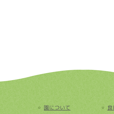
園について
食