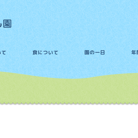
いて
食について
園の一日
年