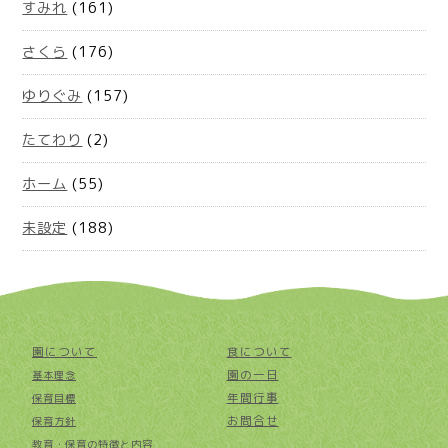
すみれ
(161)
さくら
(176)
ゆりぐみ
(157)
たてわり
(2)
ホーム
(55)
未設定
(188)
園について
食について
園の一日
基本理念
年間行事
保育目標
お問合せ
保育方針
教育・保育の特徴と内容