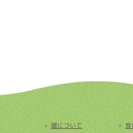
園について
食