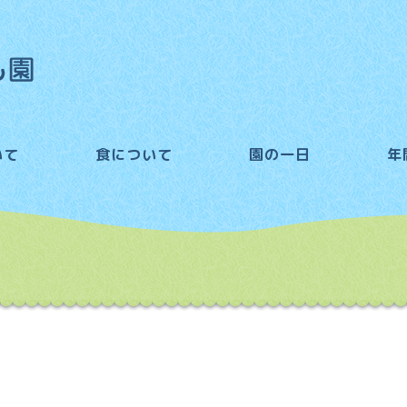
いて
食について
園の一日
年