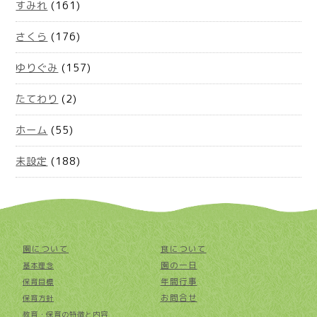
すみれ
(161)
さくら
(176)
ゆりぐみ
(157)
たてわり
(2)
ホーム
(55)
未設定
(188)
園について
食について
園の一日
基本理念
年間行事
保育目標
お問合せ
保育方針
教育・保育の特徴と内容