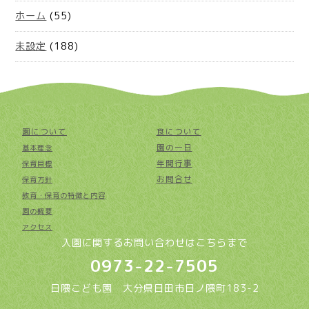
ホーム
(55)
未設定
(188)
園について
食について
園の一日
基本理念
年間行事
保育目標
お問合せ
保育方針
教育・保育の特徴と内容
園の概要
アクセス
入園に関するお問い合わせはこちらまで
0973-22-7505
日隈こども園 大分県日田市日ノ隈町183-2