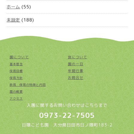
ホーム
(55)
未設定
(188)
園について
食について
園の一日
基本理念
年間行事
保育目標
お問合せ
保育方針
教育・保育の特徴と内容
園の概要
アクセス
入園に関するお問い合わせはこちらまで
0973-22-7505
日隈こども園 大分県日田市日ノ隈町183-2