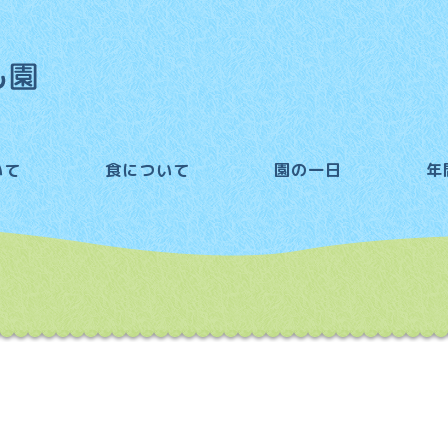
いて
食について
園の一日
年