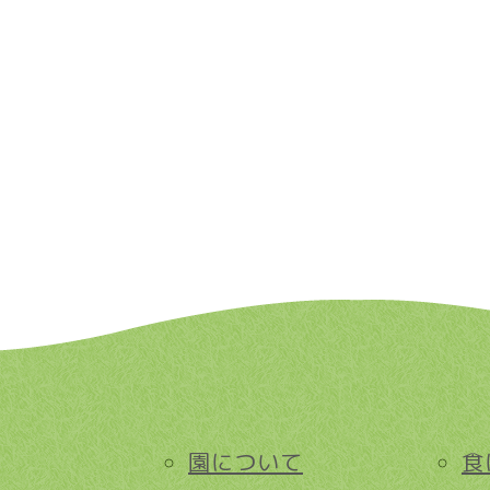
園について
食