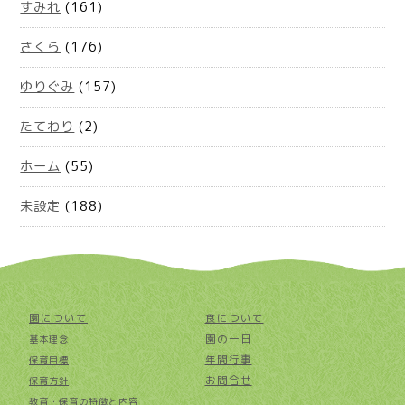
すみれ
(161)
さくら
(176)
ゆりぐみ
(157)
たてわり
(2)
ホーム
(55)
未設定
(188)
園について
食について
園の一日
基本理念
年間行事
保育目標
お問合せ
保育方針
教育・保育の特徴と内容