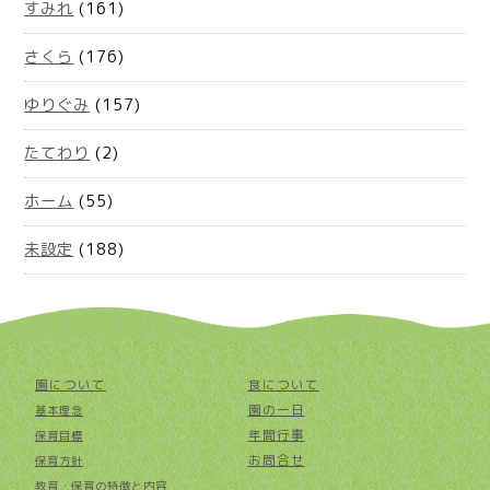
すみれ
(161)
さくら
(176)
ゆりぐみ
(157)
たてわり
(2)
ホーム
(55)
未設定
(188)
園について
食について
園の一日
基本理念
年間行事
保育目標
お問合せ
保育方針
教育・保育の特徴と内容