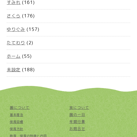
すみれ
(161)
さくら
(176)
ゆりぐみ
(157)
たてわり
(2)
ホーム
(55)
未設定
(188)
園について
食について
園の一日
基本理念
年間行事
保育目標
お問合せ
保育方針
教育・保育の特徴と内容