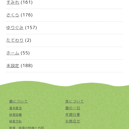
すみれ
(161)
さくら
(176)
ゆりぐみ
(157)
たてわり
(2)
ホーム
(55)
未設定
(188)
園について
食について
園の一日
基本理念
年間行事
保育目標
お問合せ
保育方針
教育・保育の特徴と内容